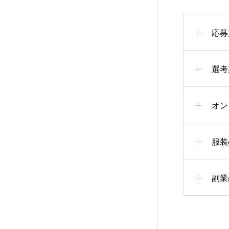
HOME
応募
選考
CONPANY
オン
BUSINESS
服装
副業
RECRUIT